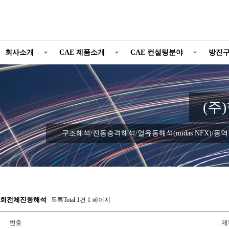
회사소개
CAE 제품소개
CAE 컨설팅분야
방진
(주
구조해석/진동충격해석/열유동해석(midas NFX)/동역학해
회전체진동해석
목록Total 1건
1 페이지
번호
제